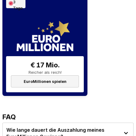
EuroMillionen spielen