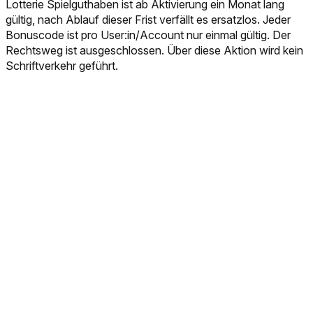
Lotterie Spielguthaben ist ab Aktivierung ein Monat lang
gültig, nach Ablauf dieser Frist verfällt es ersatzlos. Jeder
Bonuscode ist pro User:in/Account nur einmal gültig. Der
Rechtsweg ist ausgeschlossen. Über diese Aktion wird kein
Schriftverkehr geführt.