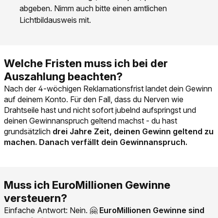
abgeben. Nimm auch bitte einen amtlichen
Lichtbildausweis mit.
Nach der 4-wöchigen Reklamationsfrist landet dein Gewinn
auf deinem Konto. Für den Fall, dass du Nerven wie
Drahtseile hast und nicht sofort jubelnd aufspringst und
deinen Gewinnanspruch geltend machst - du hast
grundsätzlich
drei Jahre Zeit, deinen Gewinn geltend zu
machen. Danach verfällt dein Gewinnanspruch.
Einfache Antwort: Nein. 🤗
EuroMillionen Gewinne sind