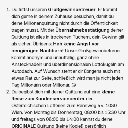
Du triffst unseren
Großgewinnbetreuer.
Er kommt
dich gerne in deinem Zuhause besuchen, damit du
deine Millionenquittung nicht durch die Öffentlichkeit
tragen musst. Mit der
Übernahmebestätigung
deiner
Quittung ist alles in trockenen Tüchern, dein Gewinn gilt
als sicher. Übrigens:
Hab keine Angst vor
neugierigen Nachbarn!
Unser Großgewinnbetreuer
kommt anonym und unauffällig, ganz ohne
Anstecknadeln und überdimensionalen Lottokugeln am
Autodach. Auf Wunsch steht er dir übrigens auch mit
etwas Rat zur Seite, schließlich wird man ja nicht jeden
Tag Millionärin oder Millionär. 🙃
Du begibst dich mit deiner Quittung auf eine
kleine
Reise zum Kundenservicecenter
der
Österreichischen Lotterien zum Rennweg 44, 1030
Wien. Von Montag bis Donnerstag, 08:00 bis 15:30 Uhr
und freitags von 08:00 bis 14:00 kannst du deine
ORIGINALE
Quittung (keine Kopie!) persönlich