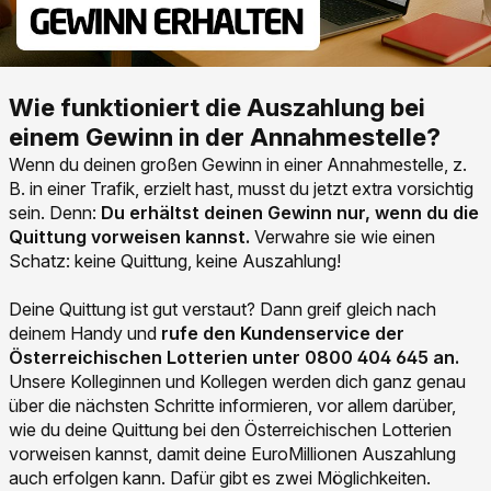
Wenn du deinen großen Gewinn in einer Annahmestelle, z.
B. in einer Trafik, erzielt hast, musst du jetzt extra vorsichtig
sein. Denn:
Du erhältst deinen Gewinn nur, wenn du die
Quittung vorweisen kannst.
Verwahre sie wie einen
Schatz: keine Quittung, keine Auszahlung!
Deine Quittung ist gut verstaut? Dann greif gleich nach
deinem Handy und
rufe den Kundenservice der
Österreichischen Lotterien unter 0800 404 645 an.
Unsere Kolleginnen und Kollegen werden dich ganz genau
über die nächsten Schritte informieren, vor allem darüber,
wie du deine Quittung bei den Österreichischen Lotterien
vorweisen kannst, damit deine EuroMillionen Auszahlung
auch erfolgen kann. Dafür gibt es zwei Möglichkeiten.