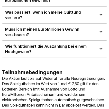
Die Aktion läuft bis auf Widerruf für alle Neuregistrierungen.
Das Spielguthaben im Wert von 1 mal € 7,50 gilt für den
Lotterien Bereich (mit Ausnahme von Lotto und
EuroMillionen Anteilsscheinen) und wird deinem
elektronischen Spielguthaben automatisch gutgeschrieben.
Das Spielguthaben kann nicht in Bar abgelöst werden. Das