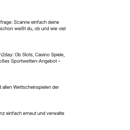
frage: Scanne einfach deine
 schon weißt du, ob und wie viel
2day: Ob Slots, Casino Spiele,
großes Sportwetten-Angebot –
d allen Wettscheinspielen der
nz einfach erneut und verwalte