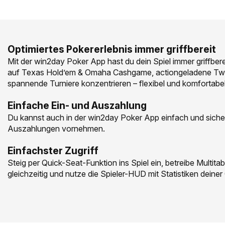
Optimiertes Pokererlebnis immer griffbereit
Mit der win2day Poker App hast du dein Spiel immer griffbere
auf Texas Hold’em & Omaha Cashgame, actiongeladene Twi
spannende Turniere konzentrieren – flexibel und komfortabel
Einfache Ein- und Auszahlung
Du kannst auch in der win2day Poker App einfach und siche
Auszahlungen vornehmen.
Einfachster Zugriff
Steig per Quick-Seat-Funktion ins Spiel ein, betreibe Multitab
gleichzeitig und nutze die Spieler-HUD mit Statistiken deiner