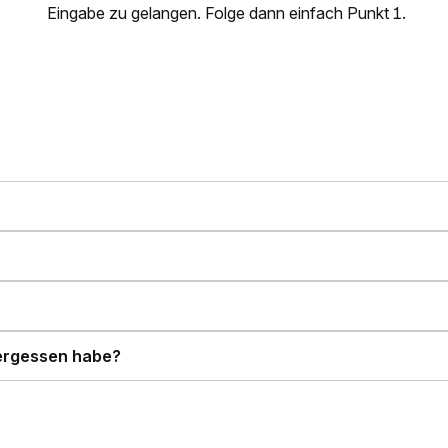
Eingabe zu gelangen. Folge dann einfach Punkt 1.