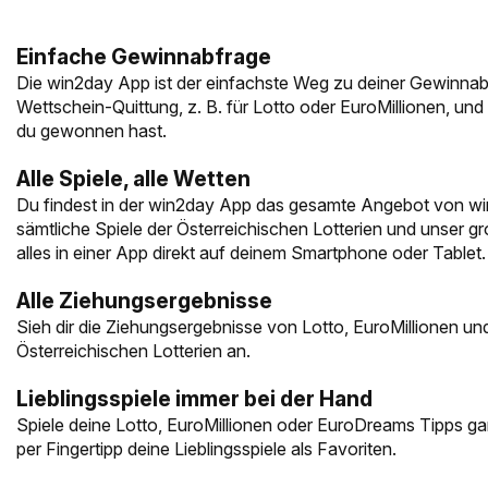
Einfache Gewinnabfrage
Die win2day App ist der einfachste Weg zu deiner Gewinnab
Wettschein-Quittung, z. B. für Lotto oder EuroMillionen, und
du gewonnen hast.
Alle Spiele, alle Wetten
Du findest in der win2day App das gesamte Angebot von win
sämtliche Spiele der Österreichischen Lotterien und unser 
alles in einer App direkt auf deinem Smartphone oder Tablet.
Alle Ziehungsergebnisse
Sieh dir die Ziehungsergebnisse von Lotto, EuroMillionen un
Österreichischen Lotterien an.
Lieblingsspiele immer bei der Hand
Spiele deine Lotto, EuroMillionen oder EuroDreams Tipps ga
per Fingertipp deine Lieblingsspiele als Favoriten.