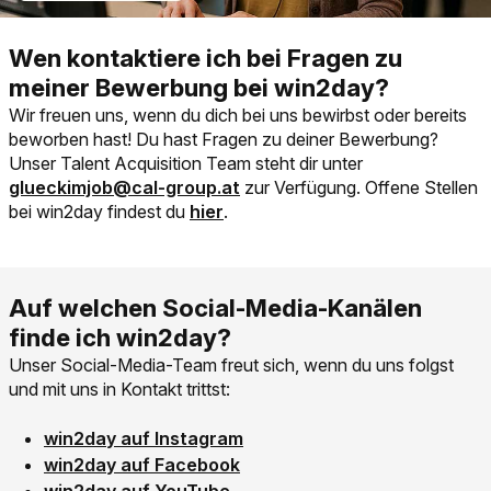
Wir freuen uns, wenn du dich bei uns bewirbst oder bereits
beworben hast! Du hast Fragen zu deiner Bewerbung?
Link der zu ma
Unser Talent Acquisition Team steht dir unter
glueckimjob@cal-group.at
zur Verfügung. Offene Stellen
Link der zu https://www.glueckimj
bei win2day findest du
hier
.
Unser Social-Media-Team freut sich, wenn du uns folgst
und mit uns in Kontakt trittst:
Link der zu https://www.instagram.com/win2day.at 
win2day auf Instagram
Link der zu https://www.facebook.com/win2dayat f
win2day auf Facebook
Link der zu https://www.youtube.com/win2dayat?en