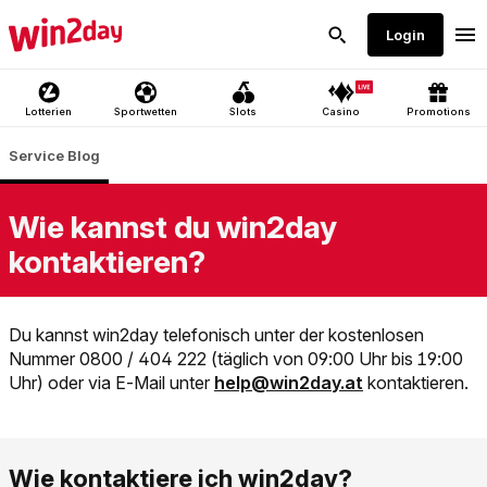
Wie kannst du win2day
kontaktieren?
Du kannst win2day telefonisch unter der kostenlosen
Nummer 0800 / 404 222 (täglich von 09:00 Uhr bis 19:00
Link der zu mailto:help@win2day
Uhr) oder via E-Mail unter
help@win2day.at
kontaktieren.
Wie kontaktiere ich win2day?