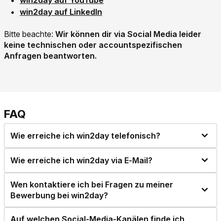
win2day auf YouTube
Link der zu https://www.linkedin.com/company/win2d
win2day auf LinkedIn
Bitte beachte:
Wir können dir via Social Media leider
keine technischen oder accountspezifischen
Anfragen beantworten.