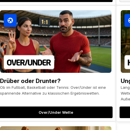
Drüber oder Drunter?
Ung
Ob im Fußball, Basketball oder Tennis: Over/Under ist eine
Lang
spannende Alternative zu klassischen Ergebniswetten.
Wett
Außen
Over/Under Wette