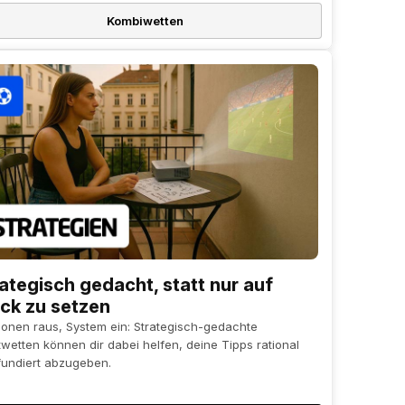
Kombiwetten
ategisch gedacht, statt nur auf
ck zu setzen
ionen raus, System ein: Strategisch-gedachte
wetten können dir dabei helfen, deine Tipps rational
fundiert abzugeben.