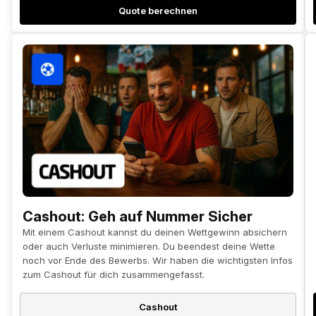
Quote berechnen
Cashout: Geh auf Nummer Sicher
Mit einem Cashout kannst du deinen Wettgewinn absichern
oder auch Verluste minimieren. Du beendest deine Wette
noch vor Ende des Bewerbs. Wir haben die wichtigsten Infos
zum Cashout für dich zusammengefasst.
Cashout