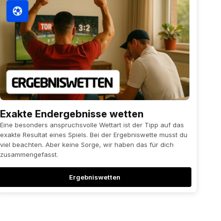
Exakte Endergebnisse wetten
Eine besonders anspruchsvolle Wettart ist der Tipp auf das
exakte Resultat eines Spiels. Bei der Ergebniswette musst du
viel beachten. Aber keine Sorge, wir haben das für dich
zusammengefasst.
Ergebniswetten