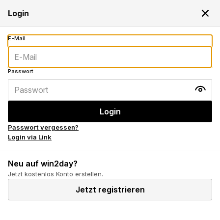
Dein Login wird benötigt
Login
Passwort vergessen?
Login via Link
Neu auf win2day?
Jetzt kostenlos Konto erstellen.
Jetzt registrieren