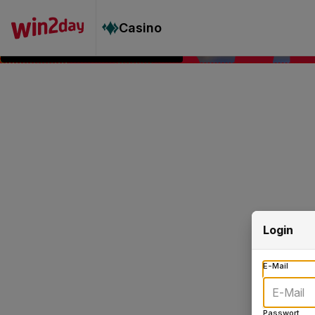
Dein Login wird benötigt