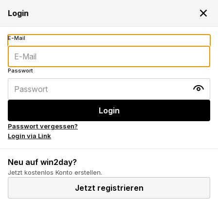
Dein Login wird benötigt
Login
Passwort vergessen?
Login via Link
Neu auf win2day?
Jetzt kostenlos Konto erstellen.
Jetzt registrieren