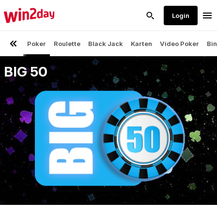
BIG 50