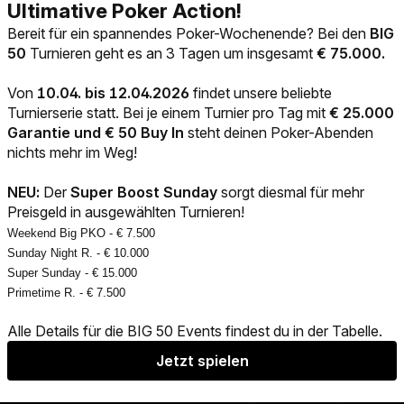
Ultimative Poker Action!
Bereit für ein spannendes Poker-Wochenende? Bei den
BIG
50
Turnieren geht es an 3 Tagen um insgesamt
€ 75.000.
Von
10.04. bis 12.04.2026
findet unsere beliebte
Turnierserie statt. Bei je einem Turnier pro Tag mit
€ 25.000
Garantie und € 50 Buy In
steht deinen Poker-Abenden
nichts mehr im Weg!
NEU:
Der
Super Boost Sunday
sorgt diesmal für mehr
Preisgeld in ausgewählten Turnieren!
Weekend Big PKO - € 7.500
Sunday Night R. - € 10.000
Super Sunday - € 15.000
Primetime R. - € 7.500
Alle Details für die BIG 50 Events findest du in der Tabelle.
Jetzt spielen