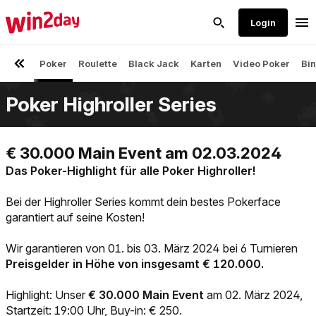
Poker Highroller Series
€ 30.000 Main Event am 02.03.2024
Das Poker-Highlight für alle Poker Highroller!
Bei der Highroller Series kommt dein bestes Pokerface
garantiert auf seine Kosten!
Wir garantieren von 01. bis 03. März 2024 bei 6 Turnieren
Preisgelder in Höhe von insgesamt € 120.000.
Highlight: Unser
€ 30.000 Main Event
am 02. März 2024,
Startzeit: 19:00 Uhr, Buy-in: € 250.