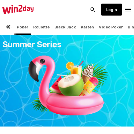
Summer Series