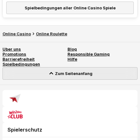
Spielbedingungen aller Online Casino Spiele