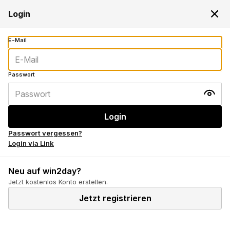
Dein Login wird benötigt
Login
Passwort vergessen?
Login via Link
Neu auf win2day?
Jetzt kostenlos Konto erstellen.
Jetzt registrieren