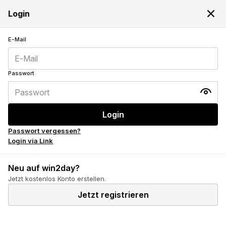
Login
Passwort vergessen?
Login via Link
Neu auf win2day?
Jetzt kostenlos Konto erstellen.
Jetzt registrieren
Bitte beachte, dass Virtual Games
Dein Login wird benötigt
ausschließlich ein Glücksspiel nach §12a
GSpG ist und daher keine Sportwette.