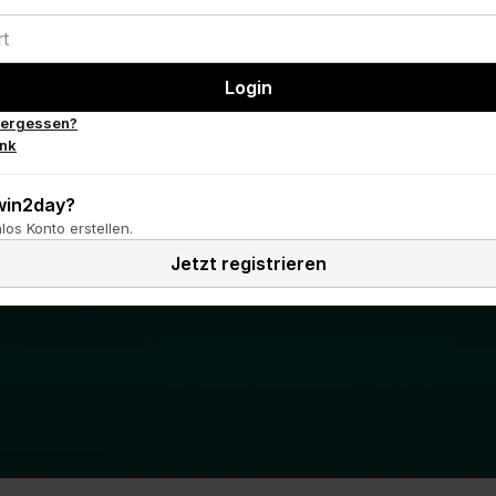
chte, dass Virtual Games ausschließlich ein Glücksspiel nach 
her keine Sportwette.
Login
vergessen?
ink
Ok
win2day?
los Konto erstellen.
Jetzt registrieren