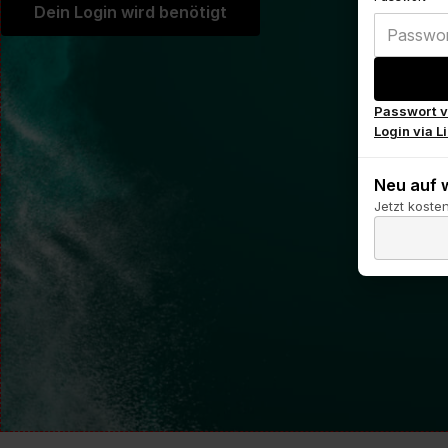
Dein Login wird benötigt
Bitte bea
ist und da
Passwort 
Login via L
Neu auf 
Jetzt kosten