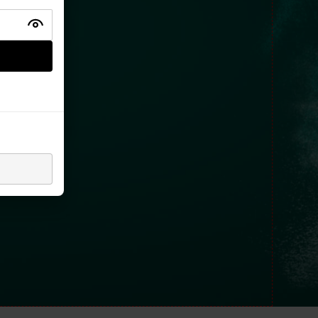
§12a GSpG