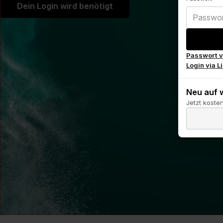
Dein Login wird benötigt
Bitte bea
ist und da
Passwort 
Login via L
Neu auf 
Jetzt kosten