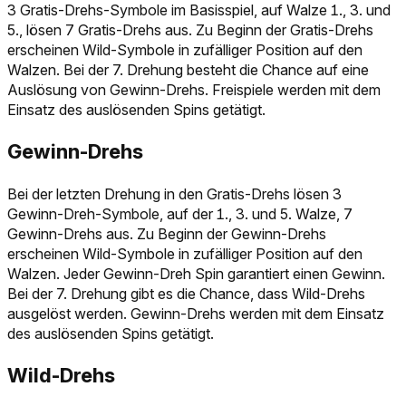
3 Gratis-Drehs-Symbole im Basisspiel, auf Walze 1., 3. und
5., lösen 7 Gratis-Drehs aus. Zu Beginn der Gratis-Drehs
erscheinen Wild-Symbole in zufälliger Position auf den
Walzen. Bei der 7. Drehung besteht die Chance auf eine
Auslösung von Gewinn-Drehs. Freispiele werden mit dem
Einsatz des auslösenden Spins getätigt.
Gewinn-Drehs
Bei der letzten Drehung in den Gratis-Drehs lösen 3
Gewinn-Dreh-Symbole, auf der 1., 3. und 5. Walze, 7
Gewinn-Drehs aus. Zu Beginn der Gewinn-Drehs
erscheinen Wild-Symbole in zufälliger Position auf den
Walzen. Jeder Gewinn-Dreh Spin garantiert einen Gewinn.
Bei der 7. Drehung gibt es die Chance, dass Wild-Drehs
ausgelöst werden. Gewinn-Drehs werden mit dem Einsatz
des auslösenden Spins getätigt.
Wild-Drehs