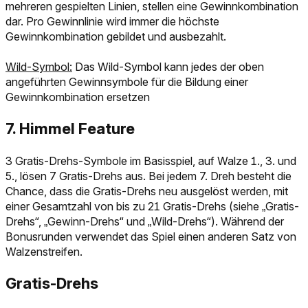
mehreren gespielten Linien, stellen eine Gewinnkombination
dar. Pro Gewinnlinie wird immer die höchste
Gewinnkombination gebildet und ausbezahlt.
Wild-Symbol:
Das Wild-Symbol kann jedes der oben
angeführten Gewinnsymbole für die Bildung einer
Gewinnkombination ersetzen
7. Himmel Feature
3 Gratis-Drehs-Symbole im Basisspiel, auf Walze 1., 3. und
5., lösen 7 Gratis-Drehs aus. Bei jedem 7. Dreh besteht die
Chance, dass die Gratis-Drehs neu ausgelöst werden, mit
einer Gesamtzahl von bis zu 21 Gratis-Drehs (siehe „Gratis-
Drehs“, „Gewinn-Drehs“ und „Wild-Drehs“). Während der
Bonusrunden verwendet das Spiel einen anderen Satz von
Walzenstreifen.
Gratis-Drehs