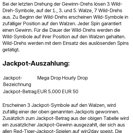
Bei der letzten Drehung der Gewinn-Drehs lösen 3 Wild-
Dreh-Symbole, auf der 1., 3. und 5. Walze, 7 Wild-Drehs
aus. Zu Beginn der Wild-Drehs erscheinen Wild-Symbole in
zufälliger Position auf den Walzen. Jeder Spin garantiert
einen Gewinn. Für die Dauer der Wild-Drehs werden die
Wild-Symbole auf ihrer Position auf den Walzen gehalten.
Wild-Drehs werden mit dem Einsatz des auslösenden Spins
getätigt.
Jackpot-Auszahlung:
Jackpot-
Mega Drop
Hourly Drop
Bezeichnung
Jackpot-Betrag
EUR 5.000
EUR 50
Erscheinen 3 Jackpot-Symbole auf den Walzen, wird
zufällig einer der oben genannten Jackpots gewonnen.
Zusätzlich zum Jackpot-Betrag aus der obigen Tabelle wird
ein zusätzlicher Jackpot-Gewinn ausgezahlt, der sich aus
allen Red-Tiger-Jackpot-Spielen auf win2day speist. Die