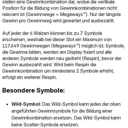
stellen eine Gewinnkombination dar, wobei die vertikale
Position für die Bildung von Gewinnkombinationen nicht
relevant ist (Gewinnwege = Megaways™). Nur der längste
Gewinn pro Gewinnweg wird gewertet und ausbezahlt.
Auf jeder der 6 Walzen können bis zu 7 Symbole
erscheinen, weshalb bei dieser Slot ein Maximum von
117.649 Gewinnwegen (Megaways™) möglich ist. Symbole,
die Gewinne bilden, werden am Display fixiert und alle
anderen Symbole werden neu gedreht (Respin), bevor der
Gewinn ausbezahlt wird. Wird beim Respin die
Gewinnkombination um mindestens 2 Symbole erhöht,
erfolgt ein weiterer Respin.
Besondere Symbole:
Wild-Symbol:
Das Wild-Symbol kann jedes der oben
angeführten Gewinnsymbole für die Bildung einer
Gewinnkombination ersetzen. Das Wild-Symbol kann
keine Scatter-Symbole ersetzen.