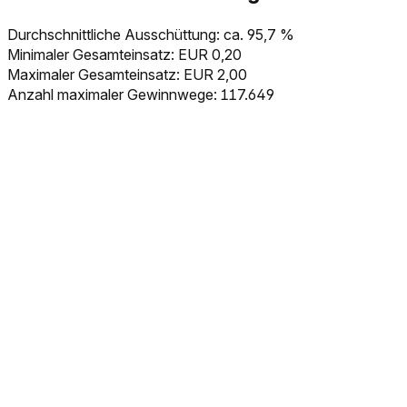
Durchschnittliche Ausschüttung: ca. 95,7 %
Minimaler Gesamteinsatz: EUR 0,20
Maximaler Gesamteinsatz: EUR 2,00
Anzahl maximaler Gewinnwege: 117.649