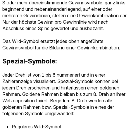
3 oder mehr übereinstimmende Gewinnsymbole, ganz links
beginnend und nebeneinanderliegend, auf einer oder
mehreren Gewinnlinien, stellen eine Gewinnkombination dar.
Nur der höchste Gewinn pro Gewinnlinie wird nach
Abschluss eines Spins gewertet und ausbezahlt.
Das Wild-Symbol ersetzt jedes oben angeführte
Gewinnsymbol für die Bildung einer Gewinnkombination.
Spezial-Symbole:
Jeder Dreh ist von 1 bis 8 nummeriert und in einer
Zähleranzeige visualisiert. Spezial-Symbole können bei
jedem Dreh erscheinen und hinterlassen einen goldenen
Rahmen. Goldene Rahmen bleiben bis zum 8. Dreh an ihrer
Walzenposition fixiert. Bei jedem 8. Dreh werden alle
goldenen Rahmen bzw. Spezial-Symbole in eines der
folgenden Symbole umgewandelt:
Reguläres Wild-Symbol