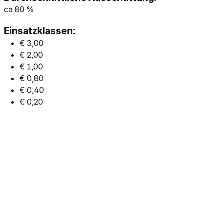
ca 80 %
Einsatzklassen:
€ 3,00
€ 2,00
€ 1,00
€ 0,80
€ 0,40
€ 0,20