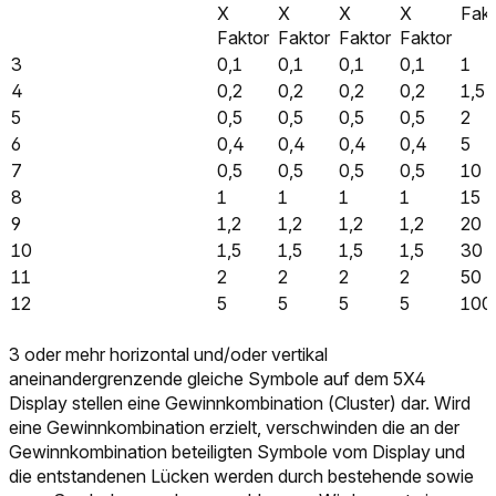
X
X
X
X
Fakt
Faktor
Faktor
Faktor
Faktor
3
0,1
0,1
0,1
0,1
1
4
0,2
0,2
0,2
0,2
1,5
5
0,5
0,5
0,5
0,5
2
6
0,4
0,4
0,4
0,4
5
7
0,5
0,5
0,5
0,5
10
8
1
1
1
1
15
9
1,2
1,2
1,2
1,2
20
10
1,5
1,5
1,5
1,5
30
11
2
2
2
2
50
12
5
5
5
5
100
3 oder mehr horizontal und/oder vertikal
aneinandergrenzende gleiche Symbole auf dem 5X4
Display stellen eine Gewinnkombination (Cluster) dar. Wird
eine Gewinnkombination erzielt, verschwinden die an der
Gewinnkombination beteiligten Symbole vom Display und
die entstandenen Lücken werden durch bestehende sowie