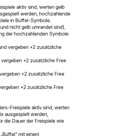
piele aktiv sind, werten gelb
usgespielt werden, hochzahlende
iele in Büffel-Symbole.
nd nicht gelb umrandet sind),
rtung der hochzahlenden Symbole
und vergeben +2 zusätzliche
 vergeben +2 zusätzliche Free
vergeben +2 zusätzliche Free
vergeben +2 zusätzliche Free
ers-Freispiele aktiv sind, werten
ix ausgespielt werden,
 die Dauer der Freispiele wie
Büffel“ mit einem