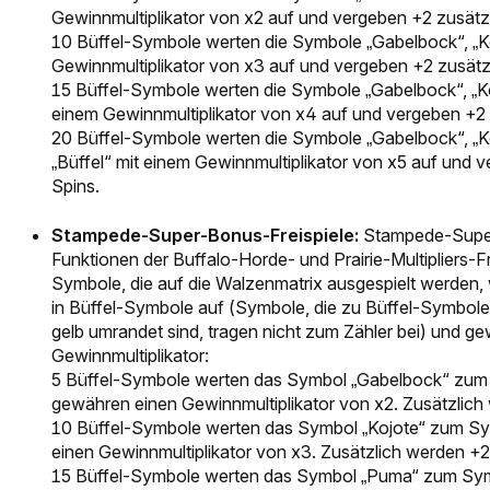
Gewinnmultiplikator von x2 auf und vergeben +2 zusätzl
10 Büffel-Symbole werten die Symbole „Gabelbock“, „Ko
Gewinnmultiplikator von x3 auf und vergeben +2 zusätzl
15 Büffel-Symbole werten die Symbole „Gabelbock“, „Ko
einem Gewinnmultiplikator von x4 auf und vergeben +2 
20 Büffel-Symbole werten die Symbole „Gabelbock“, „Ko
„Büffel“ mit einem Gewinnmultiplikator von x5 auf und 
Spins.
Stampede-Super-Bonus-Freispiele:
Stampede-Super-
Funktionen der Buffalo-Horde- und Prairie-Multipliers-F
Symbole, die auf die Walzenmatrix ausgespielt werden
in Büffel-Symbole auf (Symbole, die zu Büffel-Symbol
gelb umrandet sind, tragen nicht zum Zähler bei) und g
Gewinnmultiplikator:
5 Büffel-Symbole werten das Symbol „Gabelbock“ zum 
gewähren einen Gewinnmultiplikator von x2. Zusätzlich
10 Büffel-Symbole werten das Symbol „Kojote“ zum Sy
einen Gewinnmultiplikator von x3. Zusätzlich werden +
15 Büffel-Symbole werten das Symbol „Puma“ zum Sym