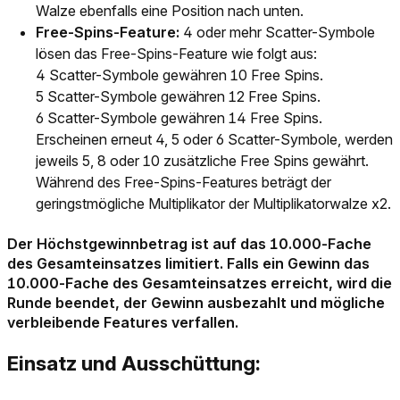
Walze ebenfalls eine Position nach unten.
Free-Spins-Feature:
4 oder mehr Scatter-Symbole
lösen das Free-Spins-Feature wie folgt aus:
4 Scatter-Symbole gewähren 10 Free Spins.
5 Scatter-Symbole gewähren 12 Free Spins.
6 Scatter-Symbole gewähren 14 Free Spins.
Erscheinen erneut 4, 5 oder 6 Scatter-Symbole, werden
jeweils 5, 8 oder 10 zusätzliche Free Spins gewährt.
Während des Free-Spins-Features beträgt der
geringstmögliche Multiplikator der Multiplikatorwalze x2.
Der Höchstgewinnbetrag ist auf das 10.000-Fache
des Gesamteinsatzes limitiert. Falls ein Gewinn das
10.000-Fache des Gesamteinsatzes erreicht, wird die
Runde beendet, der Gewinn ausbezahlt und mögliche
verbleibende Features verfallen.
Einsatz und Ausschüttung: