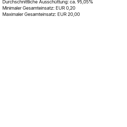
Durchschnittliche Ausschüttung: ca. 95,05%
Minimaler Gesamteinsatz: EUR 0,20
Maximaler Gesamteinsatz: EUR 20,00