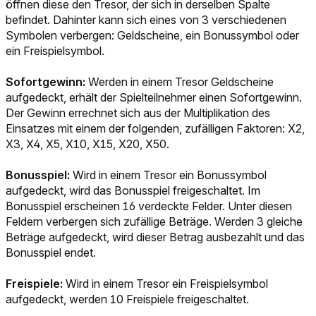
öffnen diese den Tresor, der sich in derselben Spalte
befindet. Dahinter kann sich eines von 3 verschiedenen
Symbolen verbergen: Geldscheine, ein Bonussymbol oder
ein Freispielsymbol.
Sofortgewinn:
Werden in einem Tresor Geldscheine
aufgedeckt, erhält der Spielteilnehmer einen Sofortgewinn.
Der Gewinn errechnet sich aus der Multiplikation des
Einsatzes mit einem der folgenden, zufälligen Faktoren: X2,
X3, X4, X5, X10, X15, X20, X50.
Bonusspiel:
Wird in einem Tresor ein Bonussymbol
aufgedeckt, wird das Bonusspiel freigeschaltet. Im
Bonusspiel erscheinen 16 verdeckte Felder. Unter diesen
Feldern verbergen sich zufällige Beträge. Werden 3 gleiche
Beträge aufgedeckt, wird dieser Betrag ausbezahlt und das
Bonusspiel endet.
Freispiele:
Wird in einem Tresor ein Freispielsymbol
aufgedeckt, werden 10 Freispiele freigeschaltet.