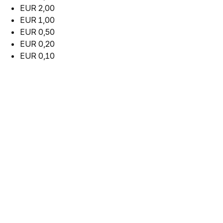
EUR 2,00
EUR 1,00
EUR 0,50
EUR 0,20
EUR 0,10