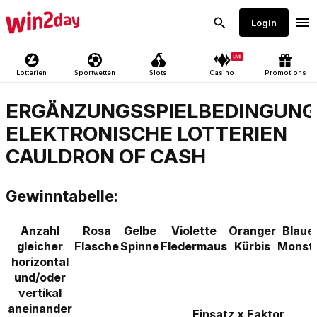
ERGÄNZUNGSSPIELBEDINGUN
ELEKTRONISCHE LOTTERIEN
CAULDRON OF CASH
Gewinntabelle:
Anzahl
Rosa
Gelbe
Violette
Oranger
Blaue
gleicher
Flasche
Spinne
Fledermaus
Kürbis
Monst
horizontal
und/oder
vertikal
aneinander
Einsatz x Faktor