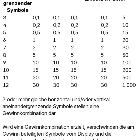
grenzender
Symbole
3
0,1
0,1
0,1
0,1
5
4
0,2
0,2
0,2
0,2
10
5
0,5
0,5
0,5
0,5
15
6
1
1
1
1
20
7
2
2
2
2
30
8
5
5
5
5
50
9
10
10
10
10
100
10
15
15
15
15
200
11
20
20
20
20
500
12
30
30
30
30
1.000
3 oder mehr gleiche horizontal und/oder vertikal
aneinandergrenzende Symbole stellen eine
Gewinnkombination dar.
Wird eine Gewinnkombination erzielt, verschwinden die am
Gewinn beteiligten Symbole vom Display und die