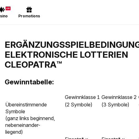
ERGÄNZUNGSSPIELBEDINGUN
ELEKTRONISCHE LOTTERIEN
CLEOPATRA
™
Gewinntabelle:
Gewinnklasse 1
Gewinnklasse 2
Übereinstimmende
(2 Symbole)
(3 Symbole)
Symbole
(ganz links beginnend,
nebeneinander-
liegend)