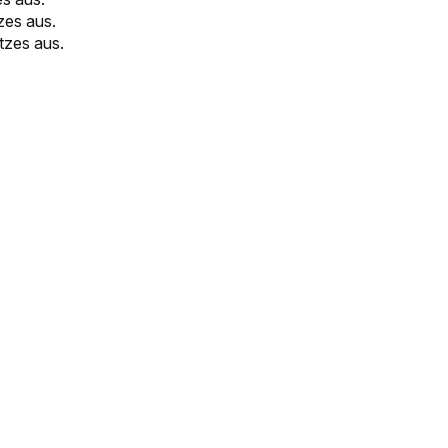
zes aus.
tzes aus.