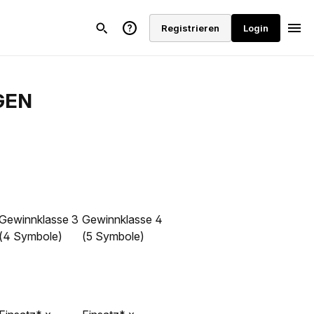
GEN
Gewinnklasse 3
Gewinnklasse 4
(4 Symbole)
(5 Symbole)