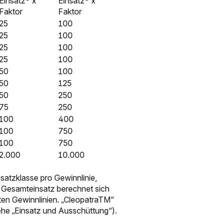
Einsatz* x
Einsatz* x
Faktor
Faktor
25
100
25
100
25
100
25
100
50
100
50
125
50
250
75
250
100
400
100
750
100
750
2.000
10.000
nsatzklasse pro Gewinnlinie,
r Gesamteinsatz berechnet sich
lten Gewinnlinien. „CleopatraTM“
iehe „Einsatz und Ausschüttung“).