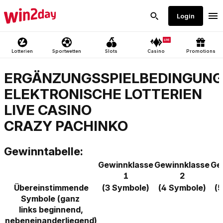
ERGÄNZUNGSSPIELBEDINGUN
ELEKTRONISCHE LOTTERIEN
LIVE CASINO
CRAZY PACHINKO
Gewinntabelle:
Gewinnklasse
Gewinnklasse
Ge
1
2
Übereinstimmende
(3 Symbole)
(4 Symbole)
(
Symbole (ganz
links beginnend,
nebeneinanderliegend)