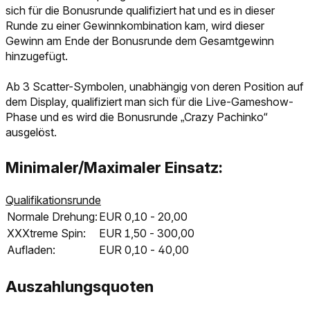
sich für die Bonusrunde qualifiziert hat und es in dieser
Runde zu einer Gewinnkombination kam, wird dieser
Gewinn am Ende der Bonusrunde dem Gesamtgewinn
hinzugefügt.
Ab 3 Scatter-Symbolen, unabhängig von deren Position auf
dem Display, qualifiziert man sich für die Live-Gameshow-
Phase und es wird die Bonusrunde „Crazy Pachinko“
ausgelöst.
Minimaler/Maximaler Einsatz:
Qualifikationsrunde
Normale Drehung:
EUR 0,10 - 20,00
XXXtreme Spin:
EUR 1,50 - 300,00
Aufladen:
EUR 0,10 - 40,00
Auszahlungsquoten