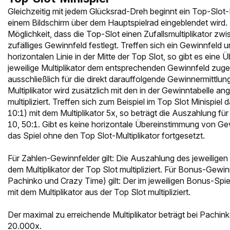
Gleichzeitig mit jedem Glücksrad-Dreh beginnt ein Top-Slot-M
einem Bildschirm über dem Hauptspielrad eingeblendet wird. 
Möglichkeit, dass die Top-Slot einen Zufallsmultiplikator zw
zufälliges Gewinnfeld festlegt. Treffen sich ein Gewinnfeld un
horizontalen Linie in der Mitte der Top Slot, so gibt es ein
jeweilige Multiplikator dem entsprechenden Gewinnfeld zugeo
ausschließlich für die direkt darauffolgende Gewinnermittlung
Multiplikator wird zusätzlich mit den in der Gewinntabelle 
multipliziert. Treffen sich zum Beispiel im Top Slot Minispie
10:1) mit dem Multiplikator 5x, so beträgt die Auszahlung fü
10, 50:1. Gibt es keine horizontale Übereinstimmung von Gewi
das Spiel ohne den Top Slot-Multiplikator fortgesetzt.
Für Zahlen-Gewinnfelder gilt: Die Auszahlung des jeweilige
dem Multiplikator der Top Slot multipliziert. Für Bonus-Gewin
Pachinko und Crazy Time) gilt: Der im jeweiligen Bonus-Spie
mit dem Multiplikator aus der Top Slot multipliziert.
Der maximal zu erreichende Multiplikator beträgt bei Pachi
20.000x.