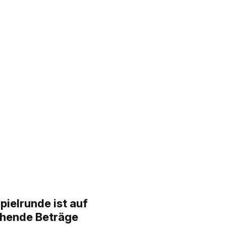
ielrunde ist auf
ehende Beträge