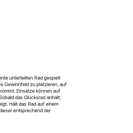
nte unterteilten Rad gespielt
nes Gewinnfeld zu platzieren, auf
kommt. Einsätze können auf
Sobald das Glücksrad anhält,
gt. Hält das Rad auf einem
 dieser entsprechend der