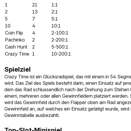
1
21
1:1
2
13
2:1
5
7
5:1
10
4
10:1
Coin Flip
4
2-100:1
Pachinko
2
2-200:1
Cash Hunt
2
5-500:1
Crazy Time
1
10-200:1
Spielziel
Crazy Time ist ein Glücksradspiel, das mit einem in 54 Segme
wird. Das Ziel des Spiels besteht darin, einen Einsatz auf je
dem das Rad schlussendlich nach der Drehung zum Stehen 
einem, mehreren oder allen Gewinnfeldern platziert werden. 
wird das Gewinnfeld durch den Flapper oben am Rad angezei
Gewinnfeld an, auf welches ein Einsatz getätigt wurde, wird
Gewinntabelle ausbezahlt.
Top-Slot-Minispiel