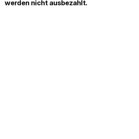
werden nicht ausbezahlt.