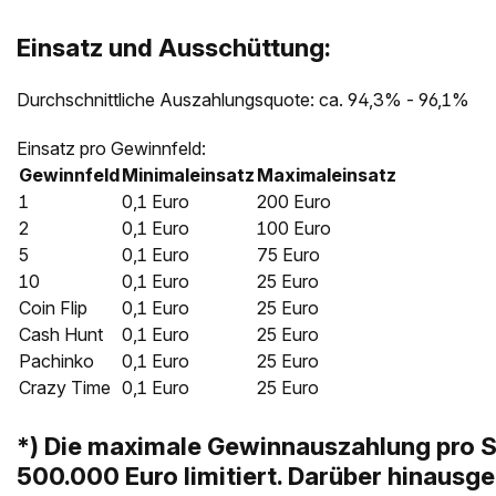
Einsatz und Ausschüttung:
Durchschnittliche Auszahlungsquote: ca. 94,3% - 96,1%
Einsatz pro Gewinnfeld:
Gewinnfeld
Minimaleinsatz
Maximaleinsatz
1
0,1 Euro
200 Euro
2
0,1 Euro
100 Euro
5
0,1 Euro
75 Euro
10
0,1 Euro
25 Euro
Coin Flip
0,1 Euro
25 Euro
Cash Hunt
0,1 Euro
25 Euro
Pachinko
0,1 Euro
25 Euro
Crazy Time
0,1 Euro
25 Euro
*) Die maximale Gewinnauszahlung pro Sp
500.000 Euro limitiert. Darüber hinausg