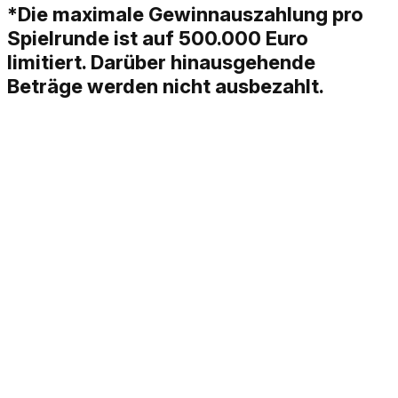
*Die maximale Gewinnauszahlung pro
Spielrunde ist auf 500.000 Euro
limitiert. Darüber hinausgehende
Beträge werden nicht ausbezahlt.