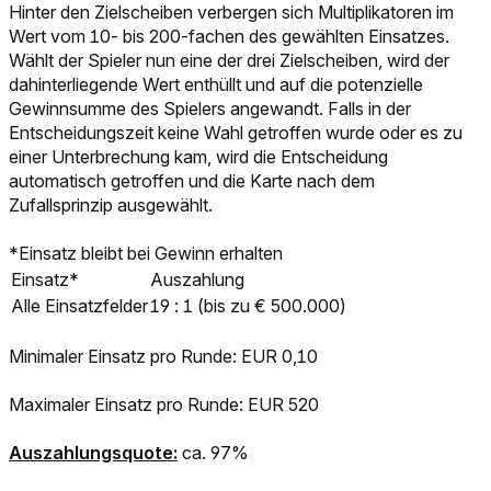
Hinter den Zielscheiben verbergen sich Multiplikatoren im
Wert vom 10- bis 200-fachen des gewählten Einsatzes.
Wählt der Spieler nun eine der drei Zielscheiben, wird der
dahinterliegende Wert enthüllt und auf die potenzielle
Gewinnsumme des Spielers angewandt. Falls in der
Entscheidungszeit keine Wahl getroffen wurde oder es zu
einer Unterbrechung kam, wird die Entscheidung
automatisch getroffen und die Karte nach dem
Zufallsprinzip ausgewählt.
*Einsatz bleibt bei Gewinn erhalten
Einsatz*
Auszahlung
Alle Einsatzfelder
19 : 1 (bis zu € 500.000)
Minimaler Einsatz pro Runde: EUR 0,10
Maximaler Einsatz pro Runde: EUR 520
Auszahlungsquote:
ca. 97%