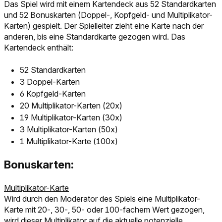
Das Spiel wird mit einem Kartendeck aus 52 Standardkarten
und 52 Bonuskarten (Doppel-, Kopfgeld- und Multiplikator-
Karten) gespielt. Der Spielleiter zieht eine Karte nach der
anderen, bis eine Standardkarte gezogen wird. Das
Kartendeck enthält:
52 Standardkarten
3 Doppel-Karten
6 Kopfgeld-Karten
20 Multiplikator-Karten (20x)
19 Multiplikator-Karten (30x)
3 Multiplikator-Karten (50x)
1 Multiplikator-Karte (100x)
Bonuskarten:
Multiplikator-Karte
Wird durch den Moderator des Spiels eine Multiplikator-
Karte mit 20-, 30-, 50- oder 100-fachem Wert gezogen,
wird dieser Multiplikator auf die aktuelle potenzielle