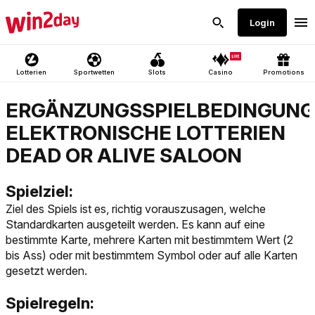
ERGÄNZUNGSSPIELBEDINGUN
ELEKTRONISCHE LOTTERIEN
DEAD OR ALIVE SALOON
Spielziel:
Ziel des Spiels ist es, richtig vorauszusagen, welche
Standardkarten ausgeteilt werden. Es kann auf eine
bestimmte Karte, mehrere Karten mit bestimmtem Wert (2
bis Ass) oder mit bestimmtem Symbol oder auf alle Karten
gesetzt werden.
Spielregeln: