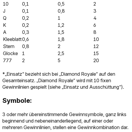
10
0,1
0,5
2
J
0,1
0,8
3
Q
0,2
1
4
K
0,2
1,2
6
A
0,3
1,5
8
Kleeblatt
0,6
1,8
10
Stern
0,8
2
12
Glocke
1
2,5
15
777
2
5
20
*„Einsatz“ bezieht sich bei „Diamond Royale“ auf den
Gesamteinsatz. „Diamond Royale“ wird mit 10 fixen
Gewinnlinien gespielt (siehe „Einsatz und Ausschüttung“).
Symbole:
3 oder mehr übereinstimmende Gewinnsymbole, ganz links
beginnend und nebeneinanderliegend, auf einer oder
mehreren Gewinnlinien, stellen eine Gewinnkombination dar.