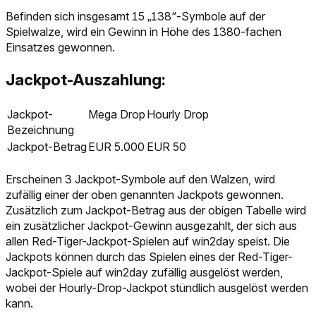
Befinden sich insgesamt 15 „138“-Symbole auf der
Spielwalze, wird ein Gewinn in Höhe des 1380-fachen
Einsatzes gewonnen.
Jackpot-Auszahlung:
Jackpot-
Mega Drop
Hourly Drop
Bezeichnung
Jackpot-Betrag
EUR 5.000
EUR 50
Erscheinen 3 Jackpot-Symbole auf den Walzen, wird
zufällig einer der oben genannten Jackpots gewonnen.
Zusätzlich zum Jackpot-Betrag aus der obigen Tabelle wird
ein zusätzlicher Jackpot-Gewinn ausgezahlt, der sich aus
allen Red-Tiger-Jackpot-Spielen auf win2day speist. Die
Jackpots können durch das Spielen eines der Red-Tiger-
Jackpot-Spiele auf win2day zufällig ausgelöst werden,
wobei der Hourly-Drop-Jackpot stündlich ausgelöst werden
kann.