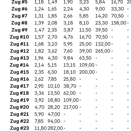
Zug #5
1,18
1,49
1,90
3,23
5,84
16,70
2
Zug #6
1,24
1,65
2,24
4,30
9,00
33,30
-
Zug #7
1,31
1,85
2,66
5,85
14,20
70,50
-
Zug #8
1,39
2,08
3,18
8,10
23,30
158,00
-
Zug #9
1,47
2,35
3,87
11,50
39,50
-
-
Zug #10
1,57
2,70
4,76
16,70
70,50
-
-
Zug #11
1,68
3,10
5,95
25,00
132,00
-
-
Zug #12
1,82
3,62
7,60
39,00
265,00
-
-
Zug #13
1,96
4,30
9,84
63,50
-
-
-
Zug #14
2,14
5,15
13,15
109,00
-
-
-
Zug #15
2,35
6,30
18,10
200,00
-
-
-
Zug #16
2,62
7,85
25,80
-
-
-
-
Zug #17
2,95
10,10
38,70
-
-
-
-
Zug #18
3,36
13,50
62,00
-
-
-
-
Zug #19
3,92
18,80
109,00
-
-
-
-
Zug #20
4,70
28,20
217,00
-
-
-
-
Zug #21
5,90
47,00
-
-
-
-
-
Zug #22
7,85
94,00
-
-
-
-
-
Zug #23
11,80
282,00
-
-
-
-
-