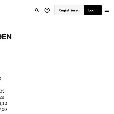
GEN
5
,35
,28
8,10
7,00