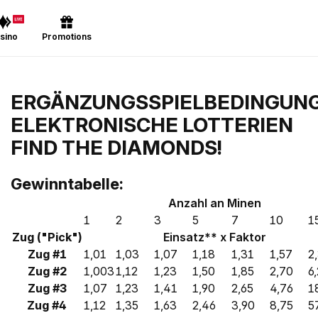
ERGÄNZUNGSSPIELBEDINGUN
ELEKTRONISCHE LOTTERIEN
FIND THE DIAMONDS!
Gewinntabelle:
Anzahl an Minen
1
2
3
5
7
10
1
Zug ("Pick")
Einsatz** x Faktor
Zug #1
1,01
1,03
1,07
1,18
1,31
1,57
2
Zug #2
1,003
1,12
1,23
1,50
1,85
2,70
6
Zug #3
1,07
1,23
1,41
1,90
2,65
4,76
1
Zug #4
1,12
1,35
1,63
2,46
3,90
8,75
5