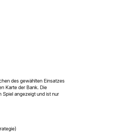
chen des gewählten Einsatzes
en Karte der Bank. Die
piel angezeigt und ist nur
rategie)