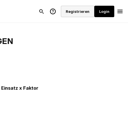
GEN
Einsatz x Faktor