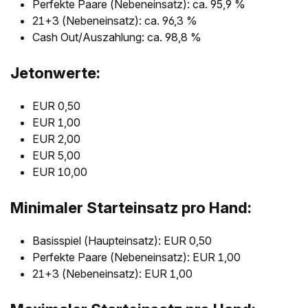
Perfekte Paare (Nebeneinsatz): ca. 95,9 %
21+3 (Nebeneinsatz): ca. 96,3 %
Cash Out/Auszahlung: ca. 98,8 %
Jetonwerte:
EUR 0,50
EUR 1,00
EUR 2,00
EUR 5,00
EUR 10,00
Minimaler Starteinsatz pro Hand:
Basisspiel (Haupteinsatz): EUR 0,50
Perfekte Paare (Nebeneinsatz): EUR 1,00
21+3 (Nebeneinsatz): EUR 1,00