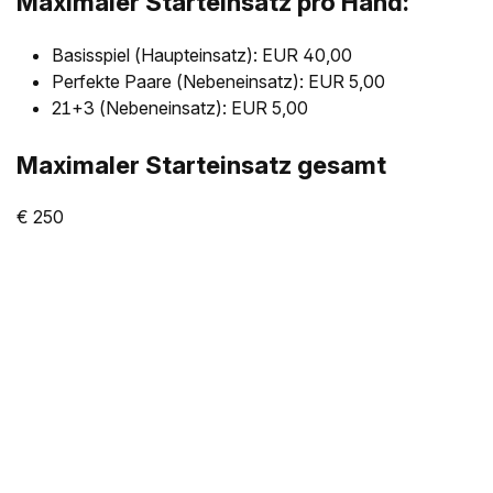
Maximaler Starteinsatz pro Hand:
Basisspiel (Haupteinsatz): EUR 40,00
Perfekte Paare (Nebeneinsatz): EUR 5,00
21+3 (Nebeneinsatz): EUR 5,00
Maximaler Starteinsatz gesamt
€ 250