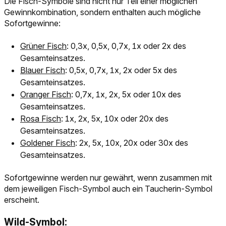
Die Fisch-Symbole sind nicht nur Teil einer möglichen
Gewinnkombination, sondern enthalten auch mögliche
Sofortgewinne:
Grüner Fisch
: 0,3x, 0,5x, 0,7x, 1x oder 2x des
Gesamteinsatzes.
Blauer Fisch
: 0,5x, 0,7x, 1x, 2x oder 5x des
Gesamteinsatzes.
Oranger Fisch
: 0,7x, 1x, 2x, 5x oder 10x des
Gesamteinsatzes.
Rosa Fisch
: 1x, 2x, 5x, 10x oder 20x des
Gesamteinsatzes.
Goldener Fisch
: 2x, 5x, 10x, 20x oder 30x des
Gesamteinsatzes.
Sofortgewinne werden nur gewährt, wenn zusammen mit
dem jeweiligen Fisch-Symbol auch ein Taucherin-Symbol
erscheint.
Wild-Symbol: