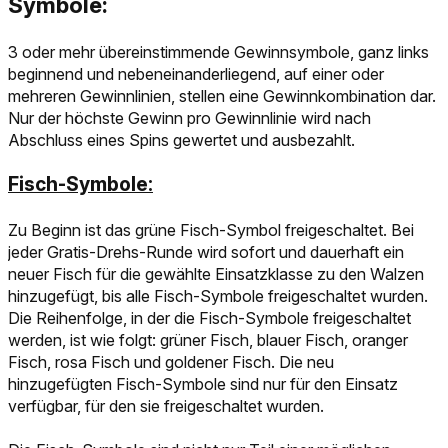
Symbole:
3 oder mehr übereinstimmende Gewinnsymbole, ganz links
beginnend und nebeneinanderliegend, auf einer oder
mehreren Gewinnlinien, stellen eine Gewinnkombination dar.
Nur der höchste Gewinn pro Gewinnlinie wird nach
Abschluss eines Spins gewertet und ausbezahlt.
Fisch-Symbole:
Zu Beginn ist das grüne Fisch-Symbol freigeschaltet. Bei
jeder Gratis-Drehs-Runde wird sofort und dauerhaft ein
neuer Fisch für die gewählte Einsatzklasse zu den Walzen
hinzugefügt, bis alle Fisch-Symbole freigeschaltet wurden.
Die Reihenfolge, in der die Fisch-Symbole freigeschaltet
werden, ist wie folgt: grüner Fisch, blauer Fisch, oranger
Fisch, rosa Fisch und goldener Fisch. Die neu
hinzugefügten Fisch-Symbole sind nur für den Einsatz
verfügbar, für den sie freigeschaltet wurden.