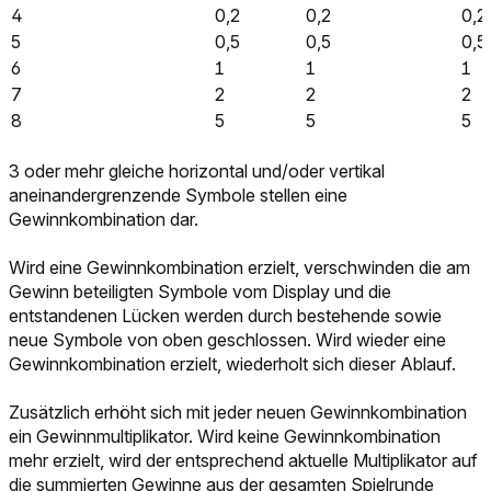
4
0,2
0,2
0,2
5
0,5
0,5
0,5
6
1
1
1
7
2
2
2
8
5
5
5
3 oder mehr gleiche horizontal und/oder vertikal
aneinandergrenzende Symbole stellen eine
Gewinnkombination dar.
Wird eine Gewinnkombination erzielt, verschwinden die am
Gewinn beteiligten Symbole vom Display und die
entstandenen Lücken werden durch bestehende sowie
neue Symbole von oben geschlossen. Wird wieder eine
Gewinnkombination erzielt, wiederholt sich dieser Ablauf.
Zusätzlich erhöht sich mit jeder neuen Gewinnkombination
ein Gewinnmultiplikator. Wird keine Gewinnkombination
mehr erzielt, wird der entsprechend aktuelle Multiplikator auf
die summierten Gewinne aus der gesamten Spielrunde