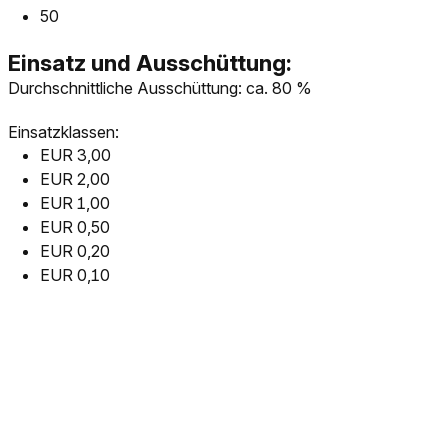
50
Einsatz und Ausschüttung:
Durchschnittliche Ausschüttung: ca. 80 %
Einsatzklassen:
EUR 3,00
EUR 2,00
EUR 1,00
EUR 0,50
EUR 0,20
EUR 0,10