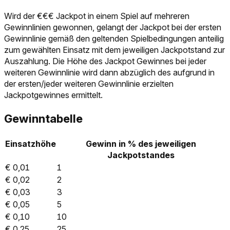
Wird der €€€ Jackpot in einem Spiel auf mehreren
Gewinnlinien gewonnen, gelangt der Jackpot bei der ersten
Gewinnlinie gemäß den geltenden Spielbedingungen anteilig
zum gewählten Einsatz mit dem jeweiligen Jackpotstand zur
Auszahlung. Die Höhe des Jackpot Gewinnes bei jeder
weiteren Gewinnlinie wird dann abzüglich des aufgrund in
der ersten/jeder weiteren Gewinnlinie erzielten
Jackpotgewinnes ermittelt.
Gewinntabelle
Einsatzhöhe
Gewinn in % des jeweiligen
Jackpotstandes
€ 0,01
1
€ 0,02
2
€ 0,03
3
€ 0,05
5
€ 0,10
10
€ 0,25
25