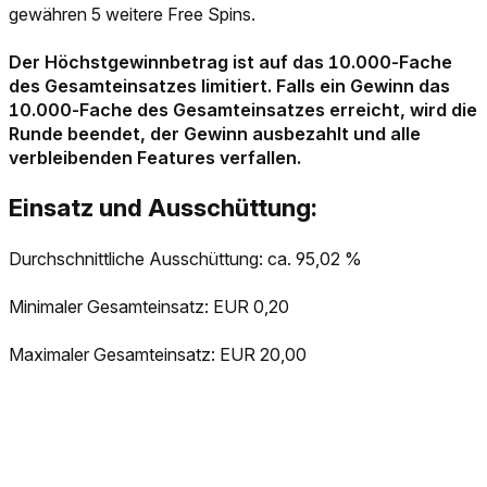
gewähren 5 weitere Free Spins.
Der Höchstgewinnbetrag ist auf das 10.000-Fache
des Gesamteinsatzes limitiert. Falls ein Gewinn das
10.000-Fache des Gesamteinsatzes erreicht, wird die
Runde beendet, der Gewinn ausbezahlt und alle
verbleibenden Features verfallen.
Einsatz und Ausschüttung:
Durchschnittliche Ausschüttung: ca. 95,02 %
Minimaler Gesamteinsatz: EUR 0,20
Maximaler Gesamteinsatz: EUR 20,00