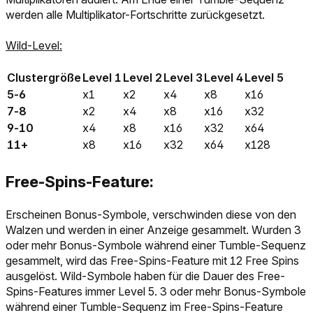
werden alle Multiplikator-Fortschritte zurückgesetzt.
Wild-Level:
Clustergröße
Level 1
Level 2
Level 3
Level 4
Level 5
5-6
x1
x2
x4
x8
x16
7-8
x2
x4
x8
x16
x32
9-10
x4
x8
x16
x32
x64
11+
x8
x16
x32
x64
x128
Free-Spins-Feature:
Erscheinen Bonus-Symbole, verschwinden diese von den
Walzen und werden in einer Anzeige gesammelt. Wurden 3
oder mehr Bonus-Symbole während einer Tumble-Sequenz
gesammelt, wird das Free-Spins-Feature mit 12 Free Spins
ausgelöst. Wild-Symbole haben für die Dauer des Free-
Spins-Features immer Level 5. 3 oder mehr Bonus-Symbole
während einer Tumble-Sequenz im Free-Spins-Feature