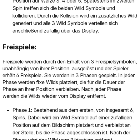
Position auf Walze 3, 4 oder 5. Spätestens im zweiten
Spin treffen sich die beiden Wild Symbole und
kollidieren. Durch die Kollision wird ein zusätzliches Wild
generiert und alle 3 Wild Symbole verteilen sich
anschließend zufällig über das Display.
Freispiele:
Freispiele werden durch den Erhalt von 3 Freispielsymbolen,
unabhängig von ihrer Position, ausgelöst und der Spieler
erhält 6 Freispiele. Sie werden in 3 Phasen gespielt. In jeder
Phase werden fixe Wilds platziert, die für die Dauer der
Phase an ihrer Position verbleiben. Nach jeder Phase
werden die Wilds wieder vom Display entfernt.
Phase 1: Bestehend aus dem ersten, von insgesamt 6,
Spins. Dabei wird ein Wild Symbol auf einer zufälligen
Position auf dem Bildschirm platziert und verbleibt an
der Stelle, bis die Phase abgeschlossen ist. Nach der