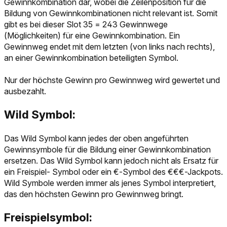
Gewinnkombination dar, wobei die Zeilenposition für die
Bildung von Gewinnkombinationen nicht relevant ist. Somit
gibt es bei dieser Slot 35 = 243 Gewinnwege
(Möglichkeiten) für eine Gewinnkombination. Ein
Gewinnweg endet mit dem letzten (von links nach rechts),
an einer Gewinnkombination beteiligten Symbol.
Nur der höchste Gewinn pro Gewinnweg wird gewertet und
ausbezahlt.
Wild Symbol:
Das Wild Symbol kann jedes der oben angeführten
Gewinnsymbole für die Bildung einer Gewinnkombination
ersetzen. Das Wild Symbol kann jedoch nicht als Ersatz für
ein Freispiel- Symbol oder ein €-Symbol des €€€-Jackpots.
Wild Symbole werden immer als jenes Symbol interpretiert,
das den höchsten Gewinn pro Gewinnweg bringt.
Freispielsymbol: