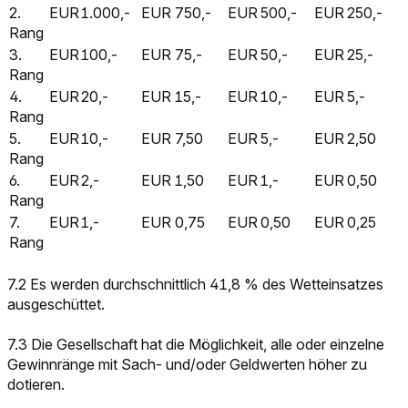
2.
EUR
1.000,-
EUR
750,-
EUR
500,-
EUR
250,-
Rang
3.
EUR
100,-
EUR
75,-
EUR
50,-
EUR
25,-
Rang
4.
EUR
20,-
EUR
15,-
EUR
10,-
EUR
5,-
Rang
5.
EUR
10,-
EUR
7,50
EUR
5,-
EUR
2,50
Rang
6.
EUR
2,-
EUR
1,50
EUR
1,-
EUR
0,50
Rang
7.
EUR
1,-
EUR
0,75
EUR
0,50
EUR
0,25
Rang
7.2 Es werden durchschnittlich 41,8 % des Wetteinsatzes
ausgeschüttet.
7.3 Die Gesellschaft hat die Möglichkeit, alle oder einzelne
Gewinnränge mit Sach- und/oder Geldwerten höher zu
dotieren.