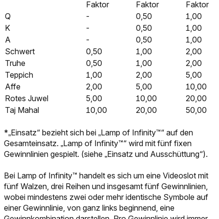
Faktor
Faktor
Faktor
Q
-
0,50
1,00
K
-
0,50
1,00
A
-
0,50
1,00
Schwert
0,50
1,00
2,00
Truhe
0,50
1,00
2,00
Teppich
1,00
2,00
5,00
Affe
2,00
5,00
10,00
Rotes Juwel
5,00
10,00
20,00
Taj Mahal
10,00
20,00
50,00
*„Einsatz“ bezieht sich bei „Lamp of Infinity™“ auf den
Gesamteinsatz. „Lamp of Infinity™“ wird mit fünf fixen
Gewinnlinien gespielt. (siehe „Einsatz und Ausschüttung“).
Bei Lamp of Infinity™ handelt es sich um eine Videoslot mit
fünf Walzen, drei Reihen und insgesamt fünf Gewinnlinien,
wobei mindestens zwei oder mehr identische Symbole auf
einer Gewinnlinie, von ganz links beginnend, eine
Gewinnkombination darstellen. Pro Gewinnlinie wird immer