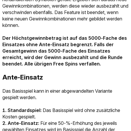
Gewinnkombinationen, werden diese wieder ausbezahlt und
verschwinden ebenfalls. Das Feature ist beendet, wenn
keine neuen Gewinnkombinationen mehr gebildet werden
können.
Der Höchstgewinnbetrag ist auf das 5000-Fache des
Einsatzes ohne Ante-Einsatz begrenzt. Falls der
Gesamtgewinn das 5000-Fache des Einsatzes
erreicht, wird der Gewinn ausbezahlt und die Runde
beendet. Alle übrigen Free Spins verfallen.
Ante-Einsatz
Das Basisspiel kann in einer abgewandelten Variante
gespielt werden.
1. Standardspiel:
Das Basisspiel wird ohne zusätzliche
Kosten gespielt.
2. Ante-Einsatz:
Für eine 50-%-Erhöhung des jeweils
gewählten Einsatzes wird im Basisspiel die Anzahl der