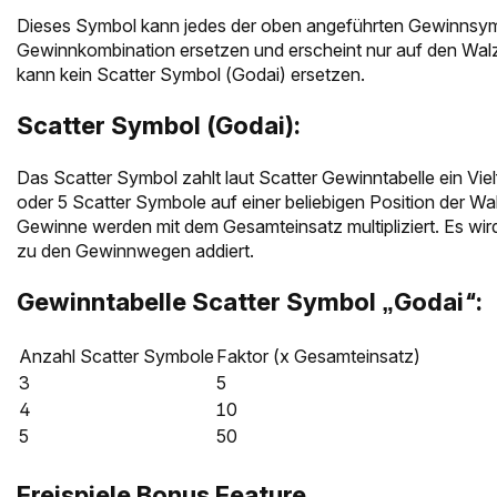
Dieses Symbol kann jedes der oben angeführten Gewinnsymbo
Gewinnkombination ersetzen und erscheint nur auf den Wal
kann kein Scatter Symbol (Godai) ersetzen.
Scatter Symbol (Godai):
Das Scatter Symbol zahlt laut Scatter Gewinntabelle ein Vie
oder 5 Scatter Symbole auf einer beliebigen Position der Wa
Gewinne werden mit dem Gesamteinsatz multipliziert. Es wir
zu den Gewinnwegen addiert.
Gewinntabelle Scatter Symbol „Godai“:
Anzahl Scatter Symbole
Faktor (x Gesamteinsatz)
3
5
4
10
5
50
Freispiele Bonus Feature