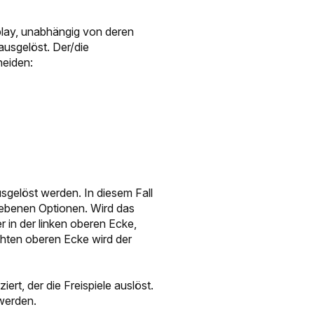
play, unabhängig von deren
ausgelöst. Der/die
heiden:
sgelöst werden. In diesem Fall
egebenen Optionen. Wird das
r in der linken oberen Ecke,
chten oberen Ecke wird der
ert, der die Freispiele auslöst.
werden.