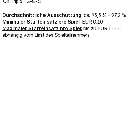
On Triple
3-87:1
Durchschnittliche Ausschüttung:
Minimaler Starteinsatz pro Spiel:
Maximaler Starteinsatz pro Spiel:
bis zu EUR 1.000,
abhängig vom Limit des Spielteilnehmers