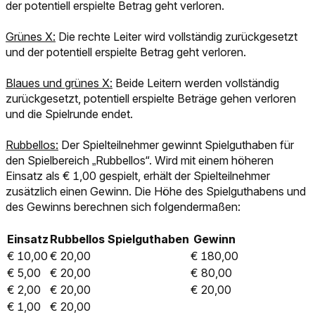
der potentiell erspielte Betrag geht verloren.
Grünes X:
Die rechte Leiter wird vollständig zurückgesetzt
und der potentiell erspielte Betrag geht verloren.
Blaues und grünes X:
Beide Leitern werden vollständig
zurückgesetzt, potentiell erspielte Beträge gehen verloren
und die Spielrunde endet.
Rubbellos:
Der Spielteilnehmer gewinnt Spielguthaben für
den Spielbereich „Rubbellos“. Wird mit einem höheren
Einsatz als € 1,00 gespielt, erhält der Spielteilnehmer
zusätzlich einen Gewinn. Die Höhe des Spielguthabens und
des Gewinns berechnen sich folgendermaßen:
Einsatz
Rubbellos Spielguthaben
Gewinn
€ 10,00
€ 20,00
€ 180,00
€ 5,00
€ 20,00
€ 80,00
€ 2,00
€ 20,00
€ 20,00
€ 1,00
€ 20,00