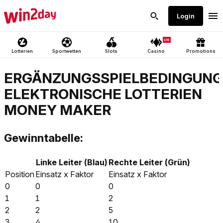
ERGÄNZUNGSSPIELBEDINGUN
ELEKTRONISCHE LOTTERIEN
MONEY MAKER
Gewinntabelle:
Linke Leiter (Blau)
Rechte Leiter (Grün)
Position
Einsatz x Faktor
Einsatz x Faktor
0
0
0
1
1
2
2
2
5
3
4
10