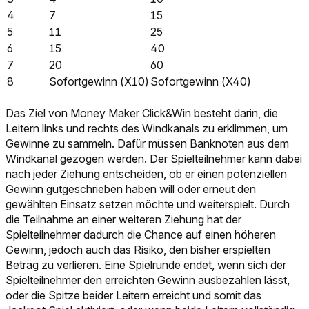
4
7
15
5
11
25
6
15
40
7
20
60
8
Sofortgewinn (X10)
Sofortgewinn (X40)
Das Ziel von Money Maker Click&Win besteht darin, die
Leitern links und rechts des Windkanals zu erklimmen, um
Gewinne zu sammeln. Dafür müssen Banknoten aus dem
Windkanal gezogen werden. Der Spielteilnehmer kann dabei
nach jeder Ziehung entscheiden, ob er einen potenziellen
Gewinn gutgeschrieben haben will oder erneut den
gewählten Einsatz setzen möchte und weiterspielt. Durch
die Teilnahme an einer weiteren Ziehung hat der
Spielteilnehmer dadurch die Chance auf einen höheren
Gewinn, jedoch auch das Risiko, den bisher erspielten
Betrag zu verlieren. Eine Spielrunde endet, wenn sich der
Spielteilnehmer den erreichten Gewinn ausbezahlen lässt,
oder die Spitze beider Leitern erreicht und somit das