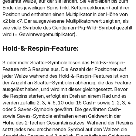
gesamte Walze, auf der sie landen. Sie verbleiben bis zum
Ende des jeweiligen Spins (inkl. Kettenreaktionen) auf ihrer
Position und enthalten einen Multiplikator in der Höhe von
x2 bis x7. Der ausgewiesene Multiplikatorwert zeigt an, als
wie viele Symbole des Gentleman-Pig-Wild-Symbol gezählt
wird (= Gewinnwegemultiplikator).
Hold-&-Respin-Feature:
3 oder mehr Scatter-Symbole lösen das Hold-&-Respin-
Feature mit 3 Respins aus. Die Anzahl der Positionen auf
jeder Walze während des Hold-&-Respin-Features ist von
der Anzahl an Scatter-Symbolen abhängig, die das Feature
ausgelöst haben, und wird mit dieser gleichgesetzt. Bevor
die Respins starten, erfolgt ein Dreh an einem Rad und es
werden zufällig 2, 3, 4, 5, 10 oder 15 Cash- sowie 1, 2, 3, 4
oder 5 Saves-Symbole gewährt. Die gewährten Cash-
sowie Saves-Symbole enthalten einen Geldwert in der
Höhe des 2-fachen Gesamteinsatzes. Während der Respins
setzt jedes neu erscheinende Symbol auf den Walzen die