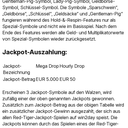
Gentleman-Pig-Symbol, Lady-Pig-Symbol, Geldbörse-
Symbol, Schlüssel-Symbol. Die Symbole „Sparschwein“,
„Geldbörse“, „Schlüssel“, „Geldsäcke“ und „Gentleman-Pig“
fungieren während des Hold-&-Respin-Features nur als
Spezial-Symbole und nicht wie im Basisspiel. Nach dem
Ende des Features werden alle Geld- und Multiplikatorwerte
von Spezial-Symbolen wieder zurückgesetzt.
Jackpot-Auszahlung:
Jackpot-
Mega Drop
Hourly Drop
Bezeichnung
Jackpot-Betrag
EUR 5.000
EUR 50
Erscheinen 3 Jackpot-Symbole auf den Walzen, wird
zufällig einer der oben genannten Jackpots gewonnen.
Zusätzlich zum Jackpot-Betrag aus der obigen Tabelle wird
ein zusätzlicher Jackpot-Gewinn ausgezahlt, der sich aus
allen Red-Tiger-Jackpot-Spielen auf win2day speist. Die
Jackpots können durch das Spielen eines der Red-Tiger-