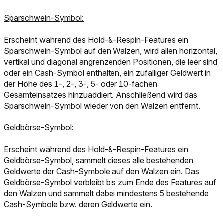
Sparschwein-Symbol:
Erscheint während des Hold-&-Respin-Features ein
Sparschwein-Symbol auf den Walzen, wird allen horizontal,
vertikal und diagonal angrenzenden Positionen, die leer sind
oder ein Cash-Symbol enthalten, ein zufälliger Geldwert in
der Höhe des 1-, 2-, 3-, 5- oder 10-fachen
Gesamteinsatzes hinzuaddiert. Anschließend wird das
Sparschwein-Symbol wieder von den Walzen entfernt.
Geldbörse-Symbol:
Erscheint während des Hold-&-Respin-Features ein
Geldbörse-Symbol, sammelt dieses alle bestehenden
Geldwerte der Cash-Symbole auf den Walzen ein. Das
Geldbörse-Symbol verbleibt bis zum Ende des Features auf
den Walzen und sammelt dabei mindestens 5 bestehende
Cash-Symbole bzw. deren Geldwerte ein.