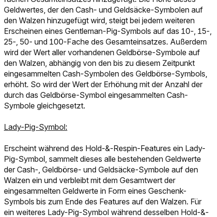
Geldwertes, der den Cash- und Geldsäcke-Symbolen auf
den Walzen hinzugefügt wird, steigt bei jedem weiteren
Erscheinen eines Gentleman-Pig-Symbols auf das 10-, 15-,
25-, 50- und 100-Fache des Gesamteinsatzes. Außerdem
wird der Wert aller vorhandenen Geldbörse-Symbole auf
den Walzen, abhängig von den bis zu diesem Zeitpunkt
eingesammelten Cash-Symbolen des Geldbörse-Symbols,
erhöht. So wird der Wert der Erhöhung mit der Anzahl der
durch das Geldbörse-Symbol eingesammelten Cash-
Symbole gleichgesetzt.
Lady-Pig-Symbol:
Erscheint während des Hold-&-Respin-Features ein Lady-
Pig-Symbol, sammelt dieses alle bestehenden Geldwerte
der Cash-, Geldbörse- und Geldsäcke-Symbole auf den
Walzen ein und verbleibt mit dem Gesamtwert der
eingesammelten Geldwerte in Form eines Geschenk-
Symbols bis zum Ende des Features auf den Walzen. Für
ein weiteres Lady-Pig-Symbol während desselben Hold-&-