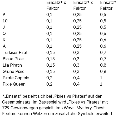
Einsatz* x
Einsatz* x
Einsatz* 
Faktor
Faktor
Faktor
9
0,1
0,25
0,5
10
0,1
0,25
0,5
J
0,1
0,25
0,5
Q
0,1
0,25
0,6
K
0,1
0,25
0,6
A
0,1
0,25
0,6
Türkiser Pirat
0,15
0,3
0,7
Blaue Pixie
0,15
0,3
0,7
Lila Piratin
0,15
0,3
0,8
Grüne Pixie
0,15
0,3
0,8
Pirate Captain
0,2
0,4
1
Pixie Queen
0,2
0,4
1
*„Einsatz“ bezieht sich bei „Pixies vs Pirates“ auf den
Gesamteinsatz. Im Basisspiel wird „Pixies vs Pirates“ mit
729 Gewinnwegen gespielt. Im xWays-Mystery-Chest-
Feature können Walzen um zusätzliche Symbole erweitert