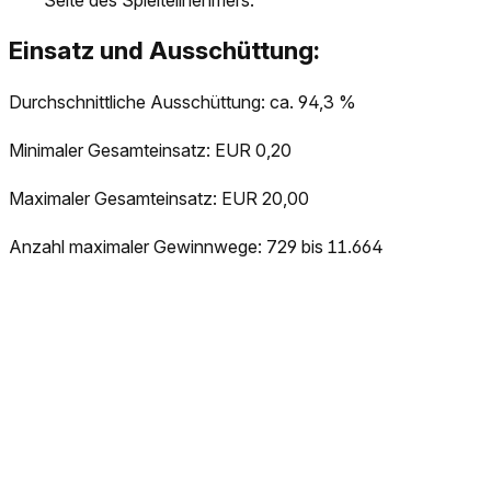
Seite des Spielteilnehmers.
Einsatz und Ausschüttung:
Durchschnittliche Ausschüttung: ca. 94,3 %
Minimaler Gesamteinsatz: EUR 0,20
Maximaler Gesamteinsatz: EUR 20,00
Anzahl maximaler Gewinnwege: 729 bis 11.664