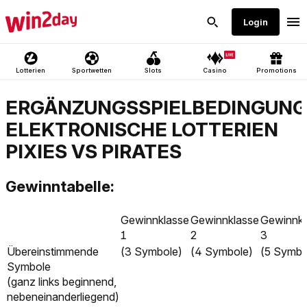
ERGÄNZUNGSSPIELBEDINGUN
ELEKTRONISCHE LOTTERIEN
PIXIES VS PIRATES
Gewinntabelle:
Gewinnklasse
Gewinnklasse
Gewinnkl
1
2
3
Übereinstimmende
(3 Symbole)
(4 Symbole)
(5 Symbo
Symbole
(ganz links beginnend,
nebeneinanderliegend)