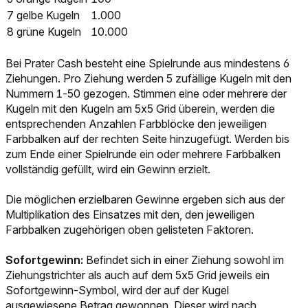
7 gelbe Kugeln
1.000
8 grüne Kugeln
10.000
Bei Prater Cash besteht eine Spielrunde aus mindestens 6
Ziehungen. Pro Ziehung werden 5 zufällige Kugeln mit den
Nummern 1-50 gezogen. Stimmen eine oder mehrere der
Kugeln mit den Kugeln am 5x5 Grid überein, werden die
entsprechenden Anzahlen Farbblöcke den jeweiligen
Farbbalken auf der rechten Seite hinzugefügt. Werden bis
zum Ende einer Spielrunde ein oder mehrere Farbbalken
vollständig gefüllt, wird ein Gewinn erzielt.
Die möglichen erzielbaren Gewinne ergeben sich aus der
Multiplikation des Einsatzes mit den, den jeweiligen
Farbbalken zugehörigen oben gelisteten Faktoren.
Sofortgewinn:
Befindet sich in einer Ziehung sowohl im
Ziehungstrichter als auch auf dem 5x5 Grid jeweils ein
Sofortgewinn-Symbol, wird der auf der Kugel
ausgewiesene Betrag gewonnen. Dieser wird nach