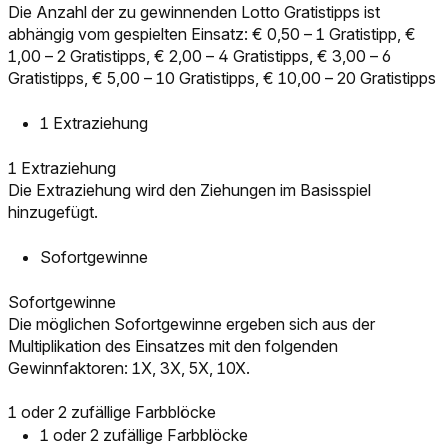
Die Anzahl der zu gewinnenden Lotto Gratistipps ist
abhängig vom gespielten Einsatz: € 0,50 – 1 Gratistipp, €
1,00 – 2 Gratistipps, € 2,00 – 4 Gratistipps, € 3,00 – 6
Gratistipps, € 5,00 – 10 Gratistipps, € 10,00 – 20 Gratistipps
1 Extraziehung
1 Extraziehung
Die Extraziehung wird den Ziehungen im Basisspiel
hinzugefügt.
Sofortgewinne
Sofortgewinne
Die möglichen Sofortgewinne ergeben sich aus der
Multiplikation des Einsatzes mit den folgenden
Gewinnfaktoren: 1X, 3X, 5X, 10X.
1 oder 2 zufällige Farbblöcke
1 oder 2 zufällige Farbblöcke