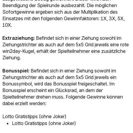
Beendigung der Spielrunde ausbezahlt. Die möglichen
Sofortgewinne ergeben sich aus der Multiplikation des
Einsatzes mit den folgenden Gewinnfaktoren: 1X, 3X, 5X,
10X.
Extraziehung:
Befindet sich in einer Ziehung sowohl im
Ziehungstrichter als auch auf dem 5x5 Grid jeweils eine rote
win2day-Kugel, erhält der Spielteilnehmer eine zusätzliche
Ziehung.
Bonusspiel:
Befindet sich in einer Ziehung sowohl im
Ziehungstrichter als auch auf dem 5x5 Grid jeweils ein
Bonussymbol, wird das Bonusspiel freigeschaltet. Im
Bonusspiel erscheint ein Glücksrad, an dem der
Spielteilnehmer drehen muss. Folgende Gewinne können
dabei erzielt werden:
Lotto Gratistipps (ohne Joker)
Lotto Gratistipps (ohne Joker)