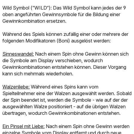
Wild Symbol (“WILD“): Das Wild Symbol kann jedes der 9
oben angeführten Gewinnsymbole für die Bildung einer
Gewinnkombination ersetzen.
Während des Spiels können zufällig einer oder mehrere der
folgenden Modifikatoren (Boni) ausgelöst werden:
Sinneswandel:
Nach einem Spin ohne Gewinn können sich
die Symbole am Display verschieben, wodurch
Gewinnkombinationen entstehen können. Dieser Vorgang
kann sich mehrmals wiederholen.
Walzenliebe:
Während eines Spins kann vom
Spielteilnehmer eine der Walzen ausgewählt werden. Sobald
der Spin beendet ist, werden die Symbole - wie auf der der
ausgewählten Walze positioniert - auf die übrigen Walzen
übertragen, wodurch Gewinnkombinationen entstehen.
Ein Pinsel mit Liebe:
Nach einem Spin ohne Gewinn werden
einzelne Symbole vom Display entfernt und durch neue,