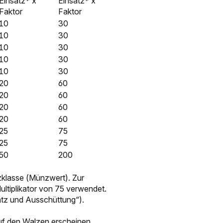
Einsatz* x
Einsatz* x
Faktor
Faktor
10
30
10
30
10
30
10
30
10
30
20
60
20
60
20
60
20
60
25
75
25
75
50
200
tzklasse (Münzwert). Zur
ultiplikator von 75 verwendet.
satz und Ausschüttung“).
uf den Walzen erscheinen