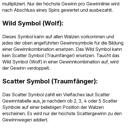
multipliziert. Nur der höchste Gewinn pro Gewinnlinie wird
nach Abschluss eines Spins gewertet und ausbezahlt.
Wild Symbol (Wolf):
Dieses Symbol kann auf allen Walzen vorkommen und
jedes der oben angeführten Gewinnsymbole für die Bildung
einer Gewinnkombination ersetzen. Das Wild Symbol kann
kein Scatter Symbol (Traumfänger) ersetzen. Taucht das
Wild Symbol (Wolf) in einer Gewinnkombination auf, wird
der Gewinn verdoppelt.
Scatter Symbol (Traumfänger):
Das Scatter Symbol zahlt ein Vielfaches laut Scatter
Gewinntabelle aus, je nachdem ob 2, 3, 4 oder 5 Scatter
Symbole auf einer beliebigen Position der Walzen
erscheinen. Es wird nur der höchste Scattergewinn zu den
Gewinnwegen addiert.