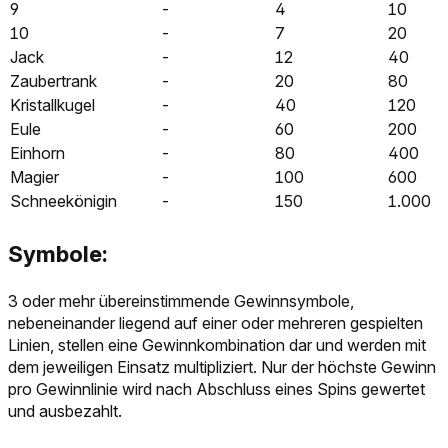
9
-
4
10
10
-
7
20
Jack
-
12
40
Zaubertrank
-
20
80
Kristallkugel
-
40
120
Eule
-
60
200
Einhorn
-
80
400
Magier
-
100
600
Schneekönigin
-
150
1.000
Symbole:
3 oder mehr übereinstimmende Gewinnsymbole,
nebeneinander liegend auf einer oder mehreren gespielten
Linien, stellen eine Gewinnkombination dar und werden mit
dem jeweiligen Einsatz multipliziert. Nur der höchste Gewinn
pro Gewinnlinie wird nach Abschluss eines Spins gewertet
und ausbezahlt.