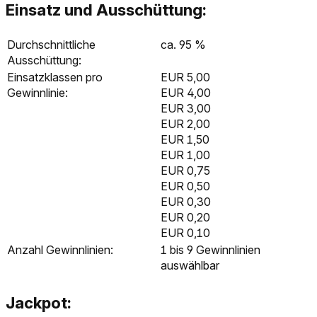
Einsatz und Ausschüttung:
Durchschnittliche
ca. 95 %
Ausschüttung:
Einsatzklassen pro
EUR 5,00
Gewinnlinie:
EUR 4,00
EUR 3,00
EUR 2,00
EUR 1,50
EUR 1,00
EUR 0,75
EUR 0,50
EUR 0,30
EUR 0,20
EUR 0,10
Anzahl Gewinnlinien:
1 bis 9 Gewinnlinien
auswählbar
Jackpot: