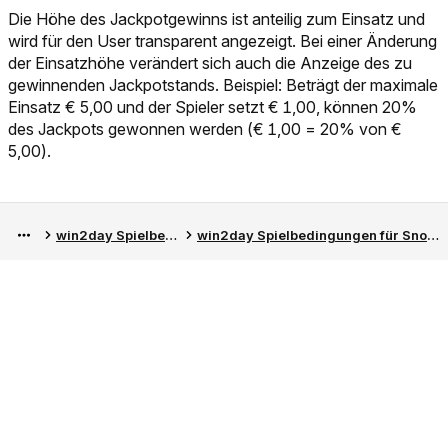
Die Höhe des Jackpotgewinns ist anteilig zum Einsatz und
wird für den User transparent angezeigt. Bei einer Änderung
der Einsatzhöhe verändert sich auch die Anzeige des zu
gewinnenden Jackpotstands. Beispiel: Beträgt der maximale
Einsatz € 5,00 und der Spieler setzt € 1,00, können 20%
des Jackpots gewonnen werden (€ 1,00 = 20% von €
5,00).