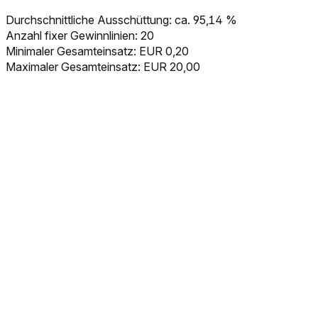
Durchschnittliche Ausschüttung: ca. 95,14 %
Anzahl fixer Gewinnlinien: 20
Minimaler Gesamteinsatz: EUR 0,20
Maximaler Gesamteinsatz: EUR 20,00