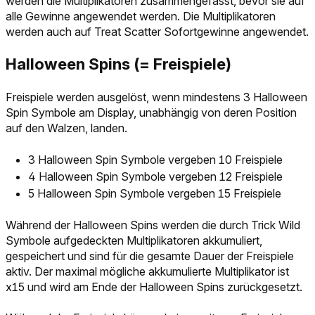
werden die Multiplikatoren zusammengefasst, bevor sie auf
alle Gewinne angewendet werden. Die Multiplikatoren
werden auch auf Treat Scatter Sofortgewinne angewendet.
Halloween Spins (= Freispiele)
Freispiele werden ausgelöst, wenn mindestens 3 Halloween
Spin Symbole am Display, unabhängig von deren Position
auf den Walzen, landen.
3 Halloween Spin Symbole vergeben 10 Freispiele
4 Halloween Spin Symbole vergeben 12 Freispiele
5 Halloween Spin Symbole vergeben 15 Freispiele
Während der Halloween Spins werden die durch Trick Wild
Symbole aufgedeckten Multiplikatoren akkumuliert,
gespeichert und sind für die gesamte Dauer der Freispiele
aktiv. Der maximal mögliche akkumulierte Multiplikator ist
x15 und wird am Ende der Halloween Spins zurückgesetzt.