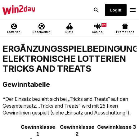
ERGÄNZUNGSSPIELBEDINGUN
ELEKTRONISCHE LOTTERIEN
TRICKS AND TREATS
Gewinntabelle
*Der Einsatz bezieht sich bei „Tricks and Treats“ auf den
Gesamteinsatz. „Tricks and Treats“ wird mit 25 fixen
Gewinnlinien gespielt (siehe „Einsatz und Ausschüttung“).
Gewinnklasse
Gewinnklasse
Gewinnklasse 3
1
2